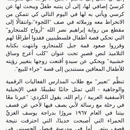
كرسيّ إضافي لها، إلى أن ينتبه طفلٌ ويبحث لها عن
كرسي ويأتي به لها في اليوم التالي كي تتمكن من
الانخراط معه وزملائه في صف "اللجوء
"
،وانتقالًا إلى
مقطع من رواية إبراهيم نصر الله "أرواح كلمنجارو
"
التي تحكي قصة أطفال فلسطينيين فقدوا أطرافًا لهم
وقرروا صعود قمة جبل كلمنجارو، وانتهت بكتابة
التلاميذ لنص قصيرٍ
تحت عنوان
"كلب أعرج وساق
خشبية" ويحكي عن سيدةٍ أقنعت زوجها بتغيير رؤيته
للأطفال المعاقين مستندين إلى قصة "جراء للبيع".
تنظِّم "تعبير" مع طلاب المدارس الفعاليات الرقمية
والوجاهية - التي تمثل جانبًا تطبيقًا. ففي
الإنجيلية
الأسقفية العربية / رام الله، يقول الكردي:
"
عبرنا معًا
في رحلة مع رسالة لأبي يصف فيها لأخي عن قصف
بيتنا في العام ١٩٦٧
مرورًا بدراجة يوسف الغزيِّ
الحمراء التي أصبحت حديدًا، التي احترقت نتيجة
قصف بيته.
أما في مدرسة فيصل الحسيني في