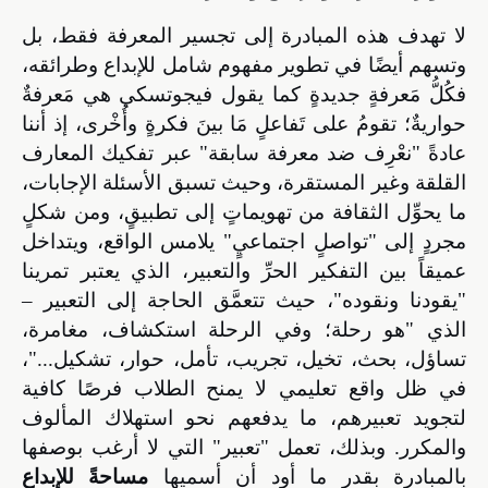
لا تهدف هذه المبادرة إلى تجسير المعرفة فقط، بل
وتسهم أيضًا في تطوير مفهوم شامل للإبداع وطرائقه،
فكُلُّ مَعرفةٍ جديدةٍ كما يقول فيجوتسكي هي مَعرفةٌ
حواريةٌ؛ تقومُ على تَفاعلٍ مَا بينَ فكرةٍ وأُخْرى، إذ أننا
عادةً "نعْرِف ضد معرفة سابقة" عبر تفكيك المعارف
القلقة وغير المستقرة، وحيث تسبق الأسئلة الإجابات،
ما يحوِّل الثقافة من تهويماتٍ إلى تطبيقٍ، ومن شكلٍ
مجردٍ إلى "تواصلٍ اجتماعيٍ" يلامس الواقع، ويتداخل
عميقاً بين التفكير الحرِّ والتعبير، الذي يعتبر تمرينا
"يقودنا ونقوده"، حيث تتعمَّق الحاجة إلى التعبير –
الذي "هو رحلة؛ وفي الرحلة استكشاف، مغامرة،
تساؤل، بحث، تخيل، تجريب، تأمل، حوار، تشكيل..."،
في ظل واقع تعليمي لا يمنح الطلاب فرصًا كافية
لتجويد تعبيرهم، ما يدفعهم نحو استهلاك المألوف
والمكرر. وبذلك، ت
عمل "تعبير" التي لا أرغب بوصفها
بالمبادرة بقدر ما أود أن أسميها
مساحةً للإبداع