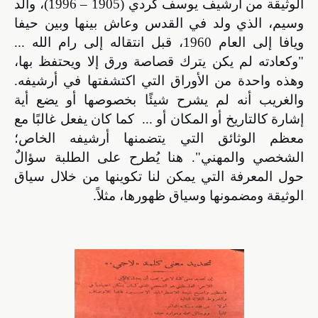
الوثيقة من أرشيف ي
وسف كردي (1905 – 1996)، والد
وسيم، الذي ولد في القدس وعاش بينها وبين حيفا
ويافا إلى العام 1960، قبل انتقاله إلى رام الله ...
"
وكعادته لم يكن يترك قصاصة ورق إلا ويحتفظ بها،
وهذه واحدة من الأوراق التي اكتشفتها في أرشيفه.
والغريب أنه لم يشرح شيئًا بخصوصها أو يضع أية
إشارة كالتاريخ أو المكان أو ...
كما كان يفعل غالبًا مع
معظم الوثائق التي يتضمنها أرشيفه الخاص؛
الشخصي والمهني". هنا يُطرح على الطلبة سؤالٌ
حول المعرفة التي يمكن لنا تكوينها من خلال سياق
الوثيقة ومضمونها وسياق ظهورها، مثلاً.