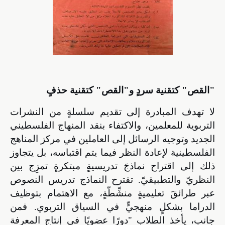
"القص" كتقنية سردٍ و"القص" كتقنية حذفٍ
لا تهدف المبادرة إلى تقديم سلسلةٍ من النشرات
التربوية للمعلمين، والاكتفاء بنقد المنهاج الفلسطيني
الجديد وتوجيه الرسائل إلى العاملين في مركز المناهج
الفلسطينية لإعادة النظر فيما يتم اقتباسه، بل يتجاوز
ذلك إلى اقتراح نماذجَ تدريسيةٍ مبتكرةٍ تمزِج بين
النظريّ والتطبيقيّ. تقترح النماذج تدريس النصوص
عبر طرائقَ تعليميةٍ منشِّطّةٍ، مع الاهتمام بتوظيف
الدراما بشكلٍ منهجيٍّ في السياق التربوي. فمن
جانب، يأخذ الطلاب "دورًا عضويًا في إنتاج المعرفة