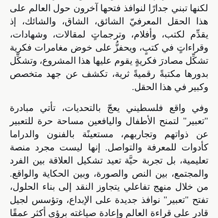
لكنها تبني جدارًا لنوافذ فتحها آخرون حول العالم على
هذا الحقل المعرفيّ الشائق، الشاق، والشائك، إذ
يقدِّم لكتب، وأفلام، وترجماتٍ لمقالات، وشهادات،
وقراءاتٍ في كتبٍ، ويحفزُّ على خوض مغامرات فكرية
تشكِّل مصادرَ فكريةٍ يقوم عليها هذا المشروع، وتشكِّل
بدورها مكتبةً رقميةً ثرية، تكشف عن جهد متخصص
وكبير في هذا الحقل.
وفي واقع فلسطيني يعجّ بالتحديات، تأتي مبادرة
"تعبير" لتمنح الأطفال واليافعين مساحة حرة للتعبير
عن ذواتهم وتجاربهم، مستعينًة بالفنون والدراما
كأدوات للمعرفة والتواصل. إنها ليست مجرد منصة
تعليمية، بل تجربة حيَّة تعيد تشكيل العلاقة بين الفرد
والمجتمع، بين النص والصورة، وبين الحكاية والواقع.
من خلال منهج تفاعلي يتجاوز النقد إلى بناء الحلول،
تفتح "تعبير" نوافذ جديدة على الإبداع، وتؤسس لجيل
قادر على قراءة العالم وإعادة صياغته برؤى أكثر عمقًا