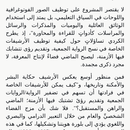
لا يقتصر المشروع على توظيف الصور الفوتوغرافية
واللوحات في السياق التعليمي، بل يمتد إلى استخدام
الوثائق العائلية واليوميات والمذكرات والرسائل
والمراسلات كأدواتٍ للقراءة
والمحاورة"،
إذ يطرح
الكردي تساؤلاتٍ حول كيفية توظيف الأرشيفات
الخاصة في نسج الرواية الجمعية، وتقديم رؤى تتشابك
فيها الأزمنة، ليصبح الماضي فضاءً لإنتاج المعرفة، لا
مجرد ذكرى مجمدة
.
فمن منظور أوسع يعكس الأرشيف حكاية البشر
والأمكنة وتاريخها، و"كيف يمكن للأرشيفات الخاصة
في فرادتها أن تسهم في تضفير الرواية/الروايات
الجمعية وتقديم رؤىً تشتبك فيها الأزمنة؛ الماضي
والراهن والمستقبل؟". فلا شك بأن
مزج الفضاء
الشخصيِّ والعام من خلال التعبير الدرامي والبصري
واللغوي يؤدي إلى بلورة هويتنا وتشكيلها، كما في هذه