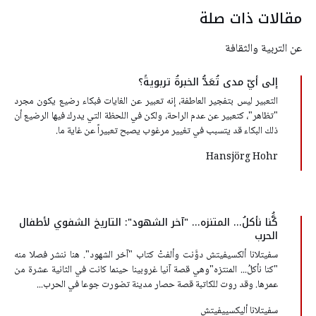
مقالات ذات صلة
عن التربية والثقافة
إلى أيّ مدى تُعَدُّ الخبرةُ تربويةً؟
التعبير ليس بتفجير العاطفة، إنه تعبير عن الغايات فبكاء رضيع يكون مجرد
"تظاهر"، كتعبير عن عدم الراحة، ولكن في اللحظة التي يدرك فيها الرضيع أن
ذلك البكاء قد يتسبب في تغيير مرغوب يصبح تعبيراً عن غاية ما.
Hansjörg Hohr
كَُّنا نأكلُ... المتنزه... "آخر الشهود": التاريخ الشفوي لأطفال
الحرب
سفيتلانا ألكسيفيتش دوَّنت وألفتْ كتاب "آخر الشهود". هنا ننشر فصلا منه
"كنا نأكلُ... المنتزه"وهي قصة آنيا غروبينا حينما كانت في الثانية عشرة من
عمرها. وقد روت للكاتبة قصة حصار مدينة تضورت جوعا في الحرب...
سفيتلانا أليكسييفيتش