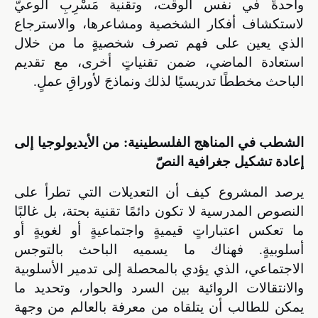
واحدةً في نفس الوقت، وتقنية مَسْرِبِ الوعيّ
لاستكشاف أفكار الشخصية ومشاعرها، والاسترجاع
الذي يعين على فهم تصرف شخصيةٍ ما من خلال
استعادة الماضي، ضمن تقنياتٍ أخرى، مع تقديم
الباحث مخططًا تدريسيًا لذلك ونماذجَ لأوراقِ عملٍ.
الشطب في المناهج الفلسطينية:
من الأيديولوجيا إلى
إعادة تشكيل جغرافية النصّ
يرصد المشروع كيف أن التعديلات التي تطرأ على
النصوص المدرسية لا تكون دائمًا تقنية بحتة،
بل غالبًا
ما تعكس اعتباراتٍ
قيميةٍ واجتماعيةٍ أو لغويةٍ أو
أسلوبيةٍ. فهناك ما يسميه الباحث بالتوجس
الاجتماعي، الذي يؤدي بالمحصلة إلى تدمير الأسلوبية
والانتقالات الروائية بين السرد والحوار، وتحديد ما
يمكن للطالب أن يتلقاه من معرفة بالعالم من وجهة