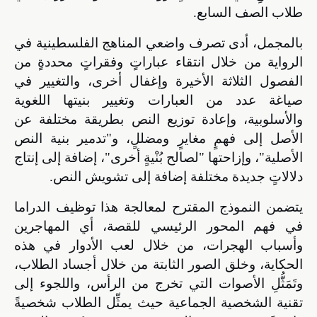
طلاب الصف السابع.
بالمجمل، أدى تصرف واضعي المناهج الفلسطينية في
الرواية من خلال انتقاء عباراتٍ وفقراتٍ محددةٍ من
الفصول الثلاثة الأخيرة وإغفال أخرى، والتغيير في
صياغة عدد من العبارات وتغيير بنيتها اللغوية
والأسلوبية، وإعادة توزيع النص بطريقة مختلفة عن
الأصل إلى فهمٍ مغايرٍ ومضللٍ، و"تدمير بنية النص
الأصلية"، وإزاحتها "لصالح بُنْيةٍ أخرى"، إضافة إلى إنتاج
دلالاتٍ جديدة مختلفة إضافة إلى تشويش النص.
يتضمن النموذج المقترح لمعالجة هذا توظيف الدراما
في فهم المحور الرئيسي للقصة، أي المهاجرين
وأسباب الهجرات، من خلال لعب الأدوار في هذه
الحكاية، وخلق الصور الثابتة من خلال أجساد الطلاب،
وتَمَثُّلِ الأصوات التي تخرج من الرأس، واللجوء إلى
تقنية الشخصية الجماعية حيث يمثِّل الطلاب شخصيةً