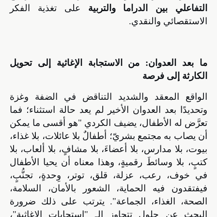
التفاعلي بين الدراما والتربية
على تغذية الفكر
الاستقصائي والنقدي.
ما بعد العدوان: من الاستجابة الإغاثية إلى تحويل
الكارثة إلى فرصة
الواقع المعقد والشديد التناقض في الضفة وغزة
وتحديدًا بعد العدوان الأخير لم يعد حالة استثناء؛ فما
تعرَّض له الأطفال، يضيف الكردي "
هو أقسى ما يمكن
أن يصاب به مجتمع بشريّ؛ أطفالٌ بلا عائلات، بلا غذاء،
بيوت، بلا مدارس، بلا أعضاءَ، بلا مشافٍ، بلا ألعاب، بلا
كتبٍ، بلا وسائطَ رقميةٍ، وهذا معناه أن يحيا الأطفال
في خوف، رعب، عزلة، قلق، توتر، وِحدةٍ، تجنُّبٍ،
فيفتقدون فيه الحماية، الشعور بالأمان، السلامة،
الصحة، الغذاء، الجماعة". يترتب على ذلك ضرورة
البحث
عن حلول تتجاوز الـ "استجابات الإغاثية"،