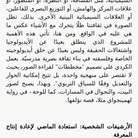
السيميائية، مثل المسافة، أو النظرة، أو المنظور، أو
علاقات المركز والهامش، أو التوزيع البصري للفاعلين،
أو العلاقات السيميائية البينية الأخرى. بذلك، تظل
الصورة في ثقافتنا ظلًا يتحرك مع الأشياء عكس ما
هي عليه في الواقع. ومن هنا، تأتي هذه الأهمية
للمشروع الذي ينطلق بعيدًا عن الأيديولوجيا
واشتغالات الحقيقة وليس بعيدًا عن خلق أيديولوجيته
الخاصة وفلسفته في بناء ثقافة بصرية مدرسيّة.
يعمل
الكردي على تصميم "مخططات" لقراءة الصور، بحيث
لا تقتصر على منهجية واحدة، بل تتيح إمكانية الحوار
والتعديل وفقًا للسياق التربوي". وبهذا،
يصبح لصور
البيت، والتجوال في المسارات، كما للوحة - في رواية
لهمينجواي مثلا، قصة نؤلفها.
الأرشيفات الشخصية:
استعادة الماضي لإعادة
إنتاج
المعرفة