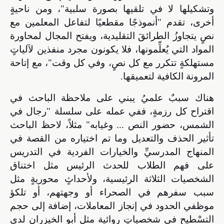
وتشكيلها لا في تلقيها بصورة سلبية"، ومن ناحيةٍ
أخرى، تقدم "أنموذجًا مقطعيًا لتفاعل المعلمين مع
نصٍ يتجاوزُ الطرائقَ التقليدية، ويفتح المجال لمحاورة
المواد التي يُعلِّمونها، فلا يكونون مجرد منفذين لآلياتٍ
مستهلكةٍ تتكرر مع كل نصٍ، وفي كل وقت"، مع إتاحة
المرونة الكافية لتعميقها.
هناك سببٌ علميُ يبني على ملاحظة الباحث في
اقتراح كل رزمةٍ،
ففي عمله على سلسلة "رجال في
الشمس، حضور النص ... وغيابه" مثلاً، لاحظ الباحث
تأثير الحذف والتعديل وما تم اختياره من القصة في
المنهاج المدرسيِّ والخيارات الفردية في التدريس
على فهم الطلاب للحدث الرئيس مثل اختناق
الشخصيات الثلاثة الرئيسية، ولأحداثٍ محوريةٍ مثل
سبب سفرهم في الصحراء أو وجهتهم، أو تلكؤ
موظفي الحدود في إنجاز المعاملات، إضافة إلى حجم
التسْطيحِ في شخصياتٍ روائية مثل أبو الخيزران لدي