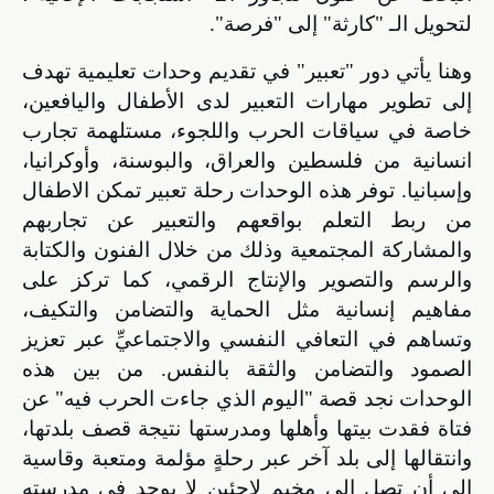
لتحويل الـ "كارثة" إلى "فرصة".
وهنا يأتي دور "تعبير" في تقديم وحدات تعليمية تهدف
إلى تطوير مهارات التعبير لدى الأطفال واليافعين،
خاصة في سياقات الحرب واللجوء، مستلهمة تجارب
انسانية من فلسطين والعراق، والبوسنة، وأوكرانيا،
وإسبانيا. توفر هذه الوحدات رحلة تعبير تمكن الاطفال
من ربط التعلم بواقعهم والتعبير عن تجاربهم
والمشاركة المجتمعية وذلك من خلال الفنون والكتابة
والرسم والتصوير والإنتاج الرقمي، كما تركز على
مفاهيم إنسانية مثل الحماية والتضامن والتكيف،
وتساهم في التعافي النفسي والاجتماعيِّ عبر تعزيز
الصمود والتضامن والثقة بالنفس. من بين هذه
الوحدات نجد قصة "اليوم الذي جاءت الحرب فيه"
عن
فتاة فقدت بيتها وأهلها ومدرستها نتيجة قصف بلدتها،
وانتقالها إلى بلد آخر عبر رحلةٍ مؤلمة ومتعبة وقاسية
إلى أن تصل إلى مخيم لاجئين لا يوجد في مدرسته