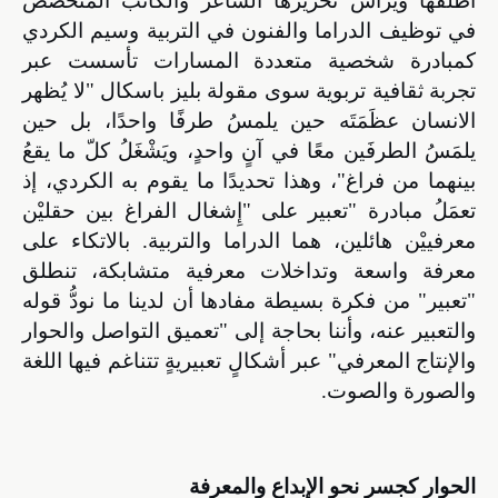
أطلقها ويرأس تحريرها الشاعر والكاتب المتخصّص
في توظيف الدراما والفنون في التربية وسيم الكردي
كمبادرة شخصية متعددة المسارات تأسست عبر
تجربة ثقافية تربوية سوى مقولة بليز باسكال "لا يُظهر
الانسان عظَمَتَه حين يلمسُ طرفًا واحدًا، بل حين
يلمَسُ الطرفَين معًا في آنٍ واحدٍ، ويَشْغَلُ كلّ ما يقعُ
بينهما من فراغ"، وهذا تحديدًا ما يقوم به الكردي، إذ
تعمَلُ مبادرة "تعبير على "إِشغال الفراغ بين حقليْن
معرفييْن هائلين، هما الدراما والتربية. بالاتكاء على
معرفة واسعة وتداخلات معرفية متشابكة، تنطلق
"تعبير" من فكرة بسيطة مفادها أن لدينا ما نودُّ قوله
والتعبير عنه، وأننا بحاجة إلى "تعميق التواصل والحوار
والإنتاج المعرفي" عبر أشكالٍ تعبيريةٍ تتناغم فيها اللغة
والصورة والصوت
.
الحوار كجسر نحو الإبداع والمعرفة