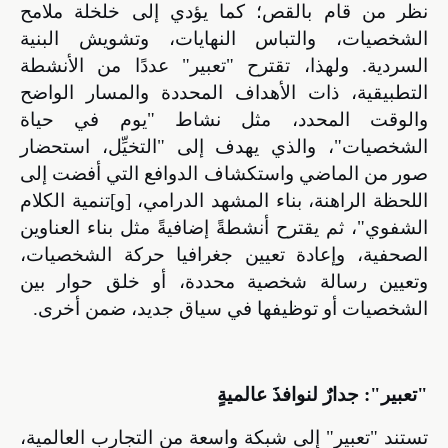
نظر من قام بالقص؛ كما يؤدي إلى خلخلة ملامح
الشخصيات، والتباس النهايات، وتشويش البنية
السردية.
ولهذا، تقترح "تعبير"
عددًا من الأنشطة
التطبيقية، ذات الأهداف المحددة والمسار الواضح
والوقت المحدد، مثل نشاط "يوم في حياة
الشخصيات"، والذي يهدف إلى "التخيِّل، استحضار
صور من الماضي واستكشاف الدوافع التي أفضت إلى
اللحظة الراهنة، بناء المشهد الدرامي، [و]تنمية الكلام
الشفوي"، ثم يقترح أنشطةً إضافيةً مثل بناء العناوين
الصحفية، وإعادة تعيين جغرافيا حركة الشخصيات،
وتعيين رسالة شخصية محددة، أو خلق حوار بين
الشخصيات أو توظيفها في سياق جديد، ضمن أخرى.
"تعبير": جدارٌ لنوافذَ عالميةٍ
تستند "تعبير" إلى شبكة واسعة من التجارب العالمية،