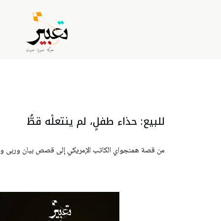
للبيع: حذاء طفلٍ، لم ينتعلْه قطُّ
من قصة همنجواي الكاتب الإمريكي إلى قصص بيان وربى وحل