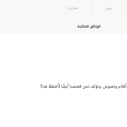
صور
فعاليات
الوثائق العائلية
أفلام ونصوص. ونؤلف نحن قصصنا أيضًا (أضغطُ هنا)